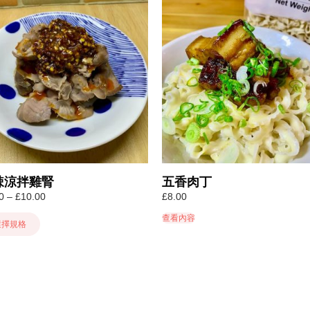
。
辣涼拌雞腎
五香肉丁
價
0
–
£
10.00
£
8.00
格
查看內容
範
選擇規格
圍：
£7.00
到
£10.00