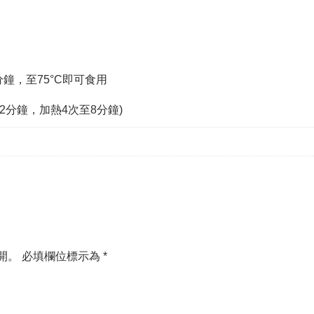
鐘，至75°C即可食用
分鐘，加熱4次至8分鐘)
開。
必填欄位標示為
*