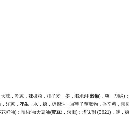
，大蒜，乾蔥，辣椒粉，椰子粉，姜，蝦米(
甲殼類
)，鹽，胡椒)
物，洋蔥，
花生
，水，糖，棕櫚油，羅望子萃取物，香辛料，辣椒粉，
花籽油)；辣椒油(大豆油(
黃豆
)，辣椒)；增味劑 (E621)，鹽，