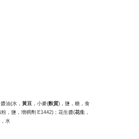
；醬油(水，
黃豆
，小麥(
麩質
)，鹽，糖，食
鹽，增稠劑 E1442)；花生醬(
花生
，
糖，水