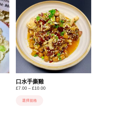
此
產
品
有
多
種
款
式。
可
在
產
品
口水手撕雞
頁
價
£
7.00
–
£
10.00
面
格
選
範
選擇規格
擇
圍：
選
£7.00
項
到
£10.00