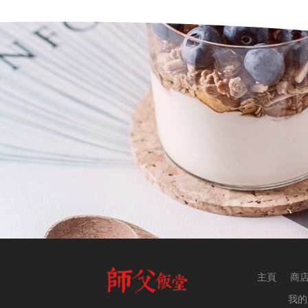
主頁
商
我的