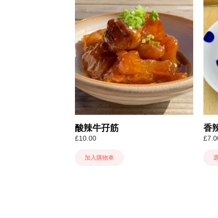
此
產
品
有
多
種
款
式
可
在
產
品
酸辣牛孖筋
香
頁
£
10.00
£
7.0
面
選
加入購物車
擇
選
項