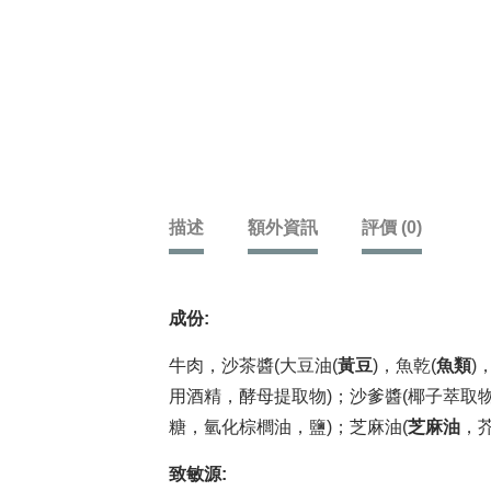
描述
額外資訊
評價 (0)
成份:
牛肉，沙茶醬(大豆油(
黃豆
)，魚乾(
魚類
)
用酒精，酵母提取物)；沙爹醬(椰子萃取
糖，氫化棕櫚油，鹽)；芝麻油(
芝麻油
，芥
致敏源: