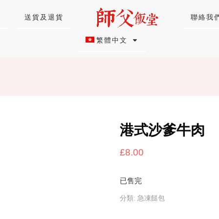
送貨及退貨
聯絡我
繁體中文
港式沙爹牛肉
£
8.00
已售完
分類:
急凍餸包