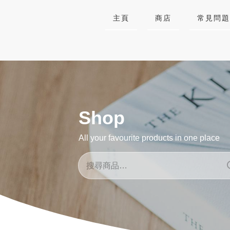
主頁
商店
常見問題
Shop
All your favourite products in one place
搜
尋
關
鍵
字: