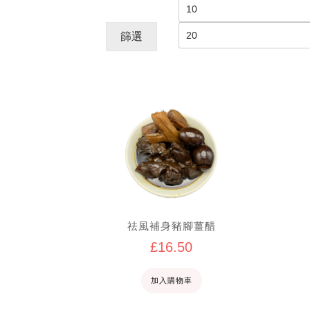
最
低
篩選
價
格
祛風補身豬腳薑醋
£
16.50
加入購物車